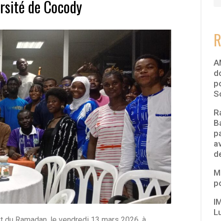
ersité de Cocody
R
A
d
p
So
R
B
p
av
d
MM
p
IM
L
t et du Ramadan, le vendredi 13 mars 2026, à