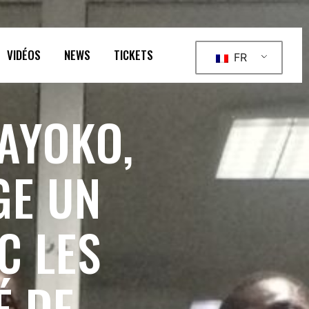
VIDÉOS
NEWS
TICKETS
FR
AYOKO,
GE UN
C LES
É DE