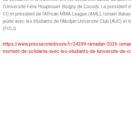
l’Université Félix Houphouët-Boigny de Cocody. Le président d
CI) et président de l’African MMA League (AML), Ismaël Bakay
jeûne avec les étudiants de l’Abidjan Université Club (AUC) et l
(FIDJ).
https://www.pressecotedivoire.fr/24399-ramadan-2026-ismae
moment-de-solidarite-avec-les-etudiants-de-luniversite-de-c