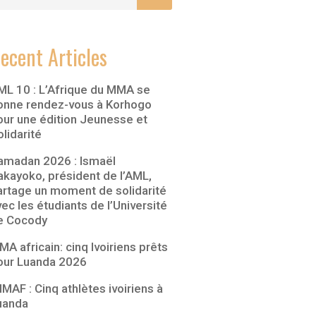
ecent Articles
ML 10 : L’Afrique du MMA se
onne rendez-vous à Korhogo
our une édition Jeunesse et
lidarité
amadan 2026 : Ismaël
akayoko, président de l’AML,
artage un moment de solidarité
ec les étudiants de l’Université
e Cocody
A africain: cinq Ivoiriens prêts
our Luanda 2026
MAF : Cinq athlètes ivoiriens à
uanda