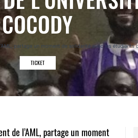
COCODY
’AML, partage un moment de solidarité avec les étudiants 
TICKET
ent de l’AML, partage un moment
S