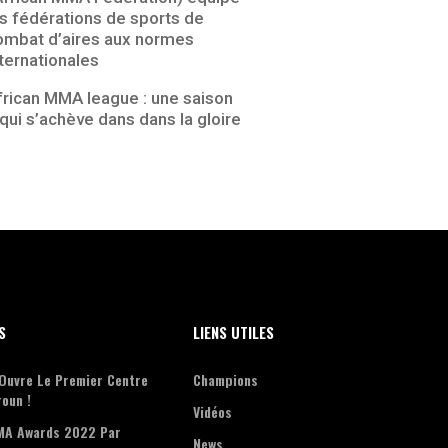
es fédérations de sports de
ombat d’aires aux normes
nternationales
frican MMA league : une saison
 qui s’achève dans dans la gloire
S
LIENS UTILES
Ouvre Le Premier Centre
Champions
oun !
Vidéos
MA Awards 2022 Par
News