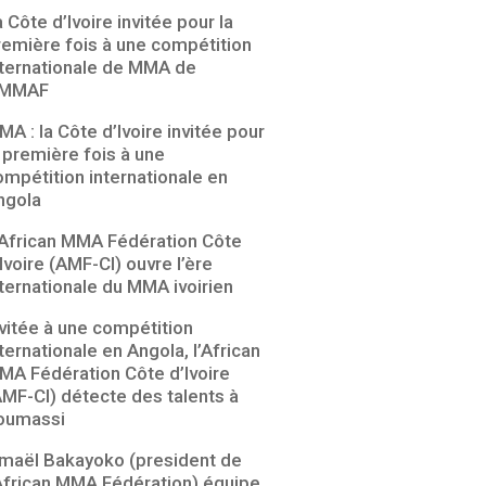
 Côte d’Ivoire invitée pour la
remière fois à une compétition
nternationale de MMA de
’IMMAF
A : la Côte d’Ivoire invitée pour
a première fois à une
ompétition internationale en
ngola
’African MMA Fédération Côte
Ivoire (AMF-CI) ouvre l’ère
nternationale du MMA ivoirien
nvitée à une compétition
ternationale en Angola, l’African
MA Fédération Côte d’Ivoire
AMF-CI) détecte des talents à
oumassi
smaël Bakayoko (president de
’African MMA Fédération) équipe