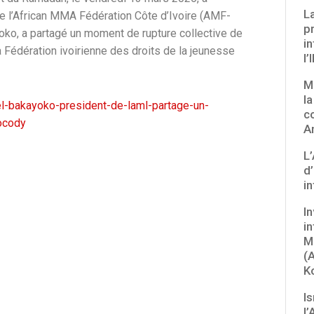
La
e l’African MMA Fédération Côte d’Ivoire (AMF-
p
oko, a partagé un moment de rupture collective de
i
a Fédération ivoirienne des droits de la jeunesse
l
MM
l
l-bakayoko-president-de-laml-partage-un-
c
ocody
A
L
d’
i
I
in
M
(
K
I
l