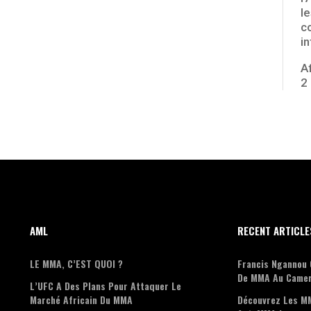
l
c
i
A
2
AML
RECENT ARTICLE
LE MMA, C’EST QUOI ?
Francis Ngannou 
De MMA Au Camer
L’UFC A Des Plans Pour Attaquer Le
Marché Africain Du MMA
Découvrez Les M