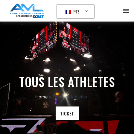
Aller
M
au
FR
PROCHAINS EVÈ
contenu
TOUS LES ATHLETES
Home
»
Tous les Athletes
TICKET