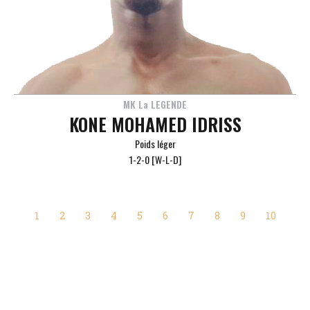
MK La LEGENDE
KONE MOHAMED IDRISS
Poids léger
1-2-0 [W-L-D]
1
2
3
4
5
6
7
8
9
10