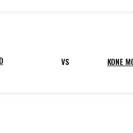
D
VS
KONE M