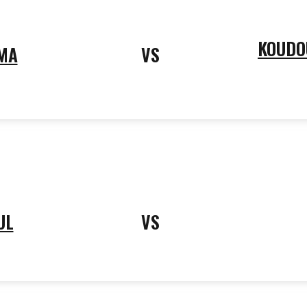
KOUDO
MA
VS
UL
VS