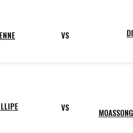
D
IENNE
VS
ILLIPE
VS
MOASSONG