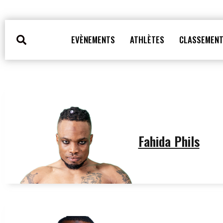
Aller
au
contenu
Search
EVÈNEMENTS
ATHLÈTES
CLASSEMEN
Fahida Phils