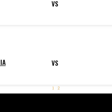
VS
IA
VS
1
2